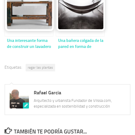
Una interesante forma
Una bañera colgada de la
de construir un lavadero
pared en forma de
hamaca
Etiquetas:
regar las plantas
Rafael Garcia
Arquitecto y urbanista Fundador de Vilssa.com,
especializada en sostenibilidad y construcción
TAMBIÉN TE PODRÍA GUSTAR...