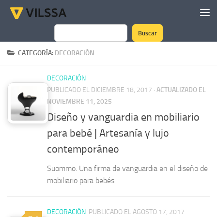
Saltar al contenido
Buscar
Buscar
CATEGORÍA:
DECORACIÓN
DECORACIÓN
PUBLICADO EL DICIEMBRE 18, 2017
·
ACTUALIZADO EL
NOVIEMBRE 11, 2025
Diseño y vanguardia en mobiliario
para bebé | Artesanía y lujo
contemporáneo
Suommo. Una firma de vanguardia en el diseño de
mobiliario para bebés
DECORACIÓN
PUBLICADO EL AGOSTO 17, 2017