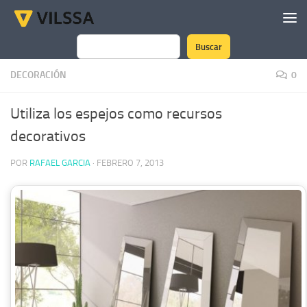
Saltar al contenido
Buscar
Buscar
DECORACIÓN
0
Utiliza los espejos como recursos
decorativos
POR
RAFAEL GARCIA
·
FEBRERO 7, 2013