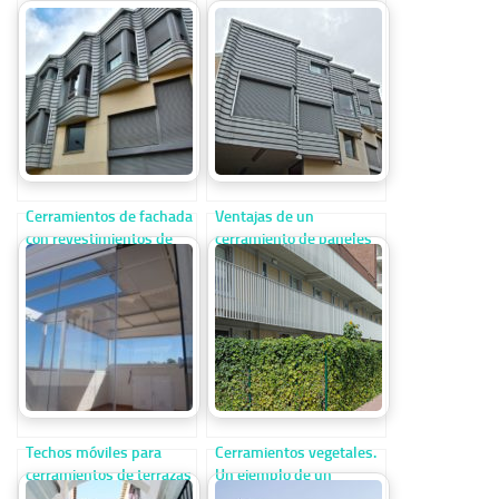
Cerramientos de fachada
Ventajas de un
con revestimientos de
cerramiento de paneles
chapa
de chapa. Un ejemplo
práctico
Techos móviles para
Cerramientos vegetales.
cerramientos de terrazas
Un ejemplo de un
sencillo cerramiento