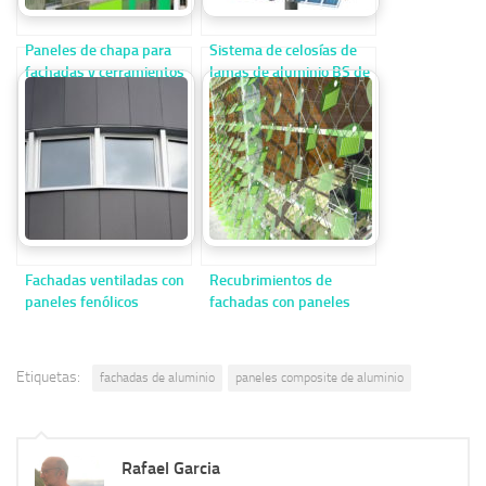
Paneles de chapa para
Sistema de celosías de
fachadas y cerramientos
lamas de aluminio BS de
reynaers
Fachadas ventiladas con
Recubrimientos de
paneles fenólicos
fachadas con paneles
fotovoltaicos: energía y
sostenibilidad
Etiquetas:
fachadas de aluminio
paneles composite de aluminio
Rafael Garcia