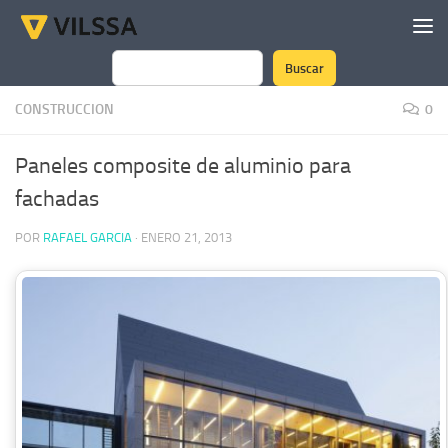
Saltar al contenido
Buscar
Buscar
CONSTRUCCION
0
Paneles composite de aluminio para
fachadas
POR
RAFAEL GARCIA
·
ENERO 21, 2013