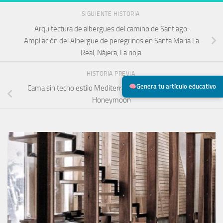
SIGUIENTE HISTORIA
Arquitectura de albergues del camino de Santiago.
Ampliación del Albergue de peregrinos en Santa Maria La
Real, Nájera, La rioja.
HISTORIA PREVIA
Genera tu artículo educativo
Cama sin techo estilo Mediterráneo, modelo Rivage de
Honeymoon