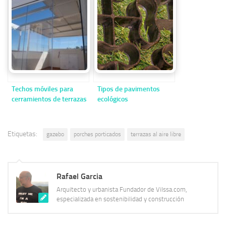
insuperable
marcan la diferencia
Techos móviles para
Tipos de pavimentos
cerramientos de terrazas
ecológicos
Etiquetas:
gazebo
porches porticados
terrazas al aire libre
Rafael Garcia
Arquitecto y urbanista Fundador de Vilssa.com,
especializada en sostenibilidad y construcción