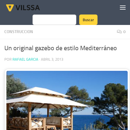
Saltar al contenido
Buscar
Buscar
CONSTRUCCION
0
Un original gazebo de estilo Mediterráneo
POR
RAFAEL GARCIA
·
ABRIL 3, 2013