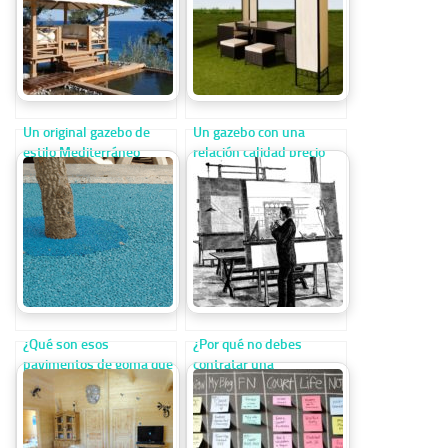
Un original gazebo de
Un gazebo con una
estilo Mediterráneo
relación calidad precio
insuperable
¿Qué son esos
¿Por qué no debes
pavimentos de goma que
contratar una
encontramos en parques
constructora que incluye
y jardines?
el proyecto del
arquitecto?