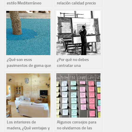
estilo Mediterráneo
relación calidad precio
insuperable
¿Qué son esos
¿Por qué no debes
pavimentos de goma que
contratar una
encontramos en parques
constructora que incluye
y jardines?
el proyecto del
arquitecto?
Los interiores de
Algunos consejos para
madera, ¿Qué ventajas y
no olvidarnos de las