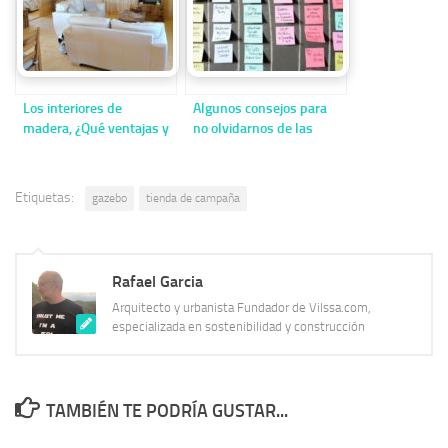
Los interiores de
Algunos consejos para
madera, ¿Qué ventajas y
no olvidarnos de las
qué inconvenientes
tareas que tenemos que
tienen?
hacer
Etiquetas:
gazebo
tienda de campaña
Rafael Garcia
Arquitecto y urbanista Fundador de Vilssa.com,
especializada en sostenibilidad y construcción
TAMBIÉN TE PODRÍA GUSTAR...