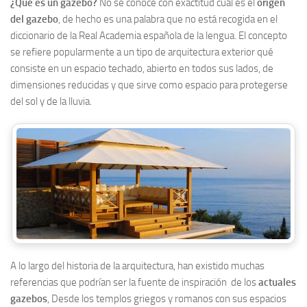
¿Qué es un gazebo?
No se conoce con exactitud cual es el
origen
del gazebo
, de hecho es una palabra que no está recogida en el
diccionario de la Real Academia española de la lengua. El concepto
se refiere popularmente a un tipo de arquitectura exterior qué
consiste en un espacio techado, abierto en todos sus lados, de
dimensiones reducidas y que sirve como espacio para protegerse
del sol y de la lluvia.
A lo largo del historia de la arquitectura, han existido muchas
referencias que podrían ser la fuente de inspiración de los
actuales
gazebos
, Desde los templos griegos y romanos con sus espacios