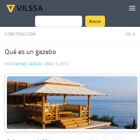
Saltar al contenido
Buscar
Buscar
CONSTRUCCION
0
Qué es un gazebo
POR
RAFAEL GARCIA
·
ABRIL 5, 2013