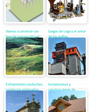
Vamos a construir con
Juegos de Lego y el señor
lego de manera virtual
de los anillos
Enfriamiento conductivo,
Instalaciones y
conductos enterrados,
construcciones de
construcciones
grandes hornos
enterradas
siderúrgicos