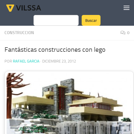
Saltar al contenido
Buscar
Buscar
CONSTRUCCION
0
Fantásticas construcciones con lego
POR
RAFAEL GARCIA
·
DICIEMBRE 23, 2012