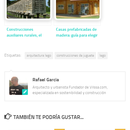
Construcciones
Casas prefabricadas de
auxiliares rurales, el
madera: guía para elegir
hórreo asturiano y el
calidad y no caer en
hórreo gallego
errores
Etiquetas:
arquitectura lego
construcciones de juguete
lego
Rafael Garcia
Arquitecto y urbanista Fundador de Vilssa.com,
especializada en sostenibilidad y construcción
TAMBIÉN TE PODRÍA GUSTAR...