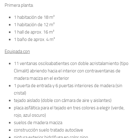
Primera planta:
1 habitación de 18 m²
1 habitación de 12 m²
1 hall de aprox. 16 m²
1 baño de aprox. 4 m²
Equipada con
11 ventanas osciloabatientes con doble acristalamiento (tipo
Climalit) abriendo hacia el interior con contraventanas de
madera maciza en el exterior
1 puerta de entrada y 6 puertas interiores de madera (sin
cristal)
tejado aislado (doble con cámara de aire y aislantes)
placa asfáltica para el tejado en tres colores a elegir (verde,
rojo, azul oscuro)
suelos de madera maciza
construcción suelo tratado autoclave
pintura exterior hidrófuga en color pino