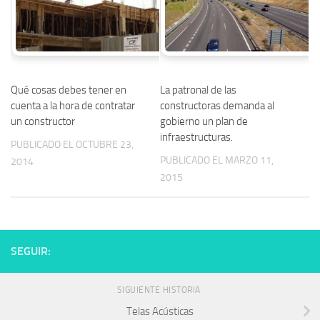
Qué cosas debes tener en
La patronal de las
cuenta a la hora de contratar
constructoras demanda al
un constructor
gobierno un plan de
infraestructuras.
PUBLICADO EL OCTUBRE 23,
PUBLICADO EL MARZO 11,
2014
2015
SEGUIR:
SIGUIENTE HISTORIA
Telas Acústicas