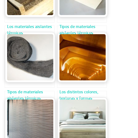
Los materiales aislantes
Tipos de materiales
térmicos
aislantes térmicos
contaminantes y no
reciclables
Tipos de materiales
Los distintos colores,
aislantes térmicos
texturas y formas
reciclables
posibles del hormigón
armado