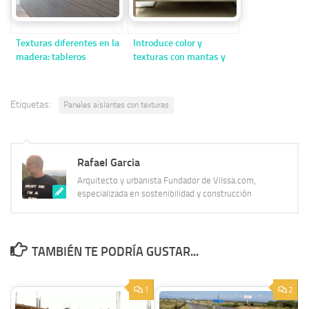
Texturas diferentes en la
Introduce color y
madera: tableros
texturas con mantas y
texturados para
edredones de cama
interiores
Etiquetas:
Paneles aislantes con texturas
Rafael Garcia
Arquitecto y urbanista Fundador de Vilssa.com,
especializada en sostenibilidad y construcción
TAMBIÉN TE PODRÍA GUSTAR...
1
2