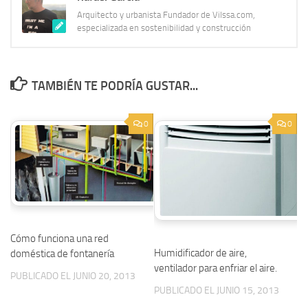
Arquitecto y urbanista Fundador de Vilssa.com,
especializada en sostenibilidad y construcción
TAMBIÉN TE PODRÍA GUSTAR...
0
0
Cómo funciona una red
Humidificador de aire,
doméstica de fontanería
ventilador para enfriar el aire.
PUBLICADO EL JUNIO 20, 2013
PUBLICADO EL JUNIO 15, 2013