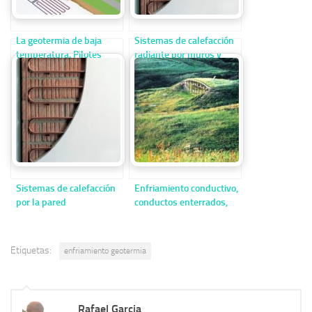
La geotermia de baja
Sistemas de calefacción
temperatura. Pilotes
radiante por muros y
térmicos
paredes
Sistemas de calefacción
Enfriamiento conductivo,
por la pared
conductos enterrados,
construcciones
enterradas
Etiquetas:
enfriamiento geotermia
Rafael Garcia