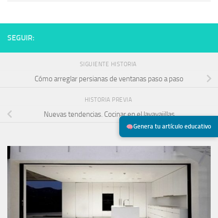
SEGUIR:
SIGUIENTE HISTORIA
Cómo arreglar persianas de ventanas paso a paso
HISTORIA PREVIA
Nuevas tendencias. Cocinar en el lavavajillas
Genera tu artículo educativo