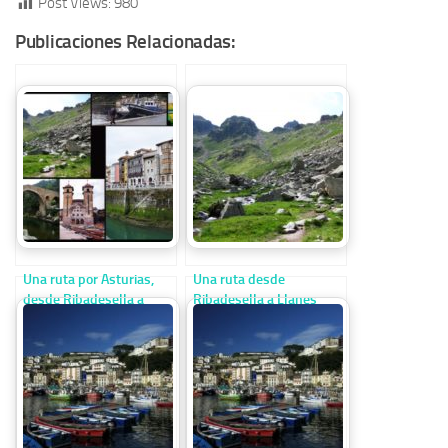
Post Views:
980
Publicaciones Relacionadas:
Una ruta por Asturias,
Una ruta desde
desde Ribadesella a
Ribadesella a Llanes
Llanes
visitando los picos de
Europa