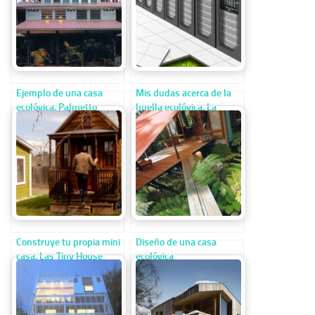
Ejemplo de una casa
Mis dudas acerca de la
ecológica. Palmetto
huella ecológica. La
house, Miami, Florida.
huella ecológica y las
empresas de internet
Construye tu propia mini
Diseño de una casa
casa. Las Tiny House
ecológica