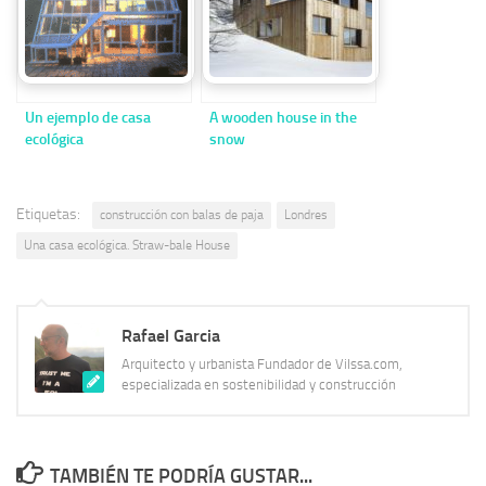
Un ejemplo de casa
A wooden house in the
ecológica
snow
Etiquetas:
construcción con balas de paja
Londres
Una casa ecológica. Straw-bale House
Rafael Garcia
Arquitecto y urbanista Fundador de Vilssa.com,
especializada en sostenibilidad y construcción
TAMBIÉN TE PODRÍA GUSTAR...