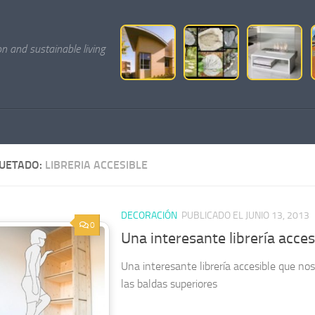
on and sustainable living
QUETADO:
LIBRERIA ACCESIBLE
DECORACIÓN
PUBLICADO EL JUNIO 13, 2013
0
Una interesante librería acces
Una interesante librería accesible que no
las baldas superiores