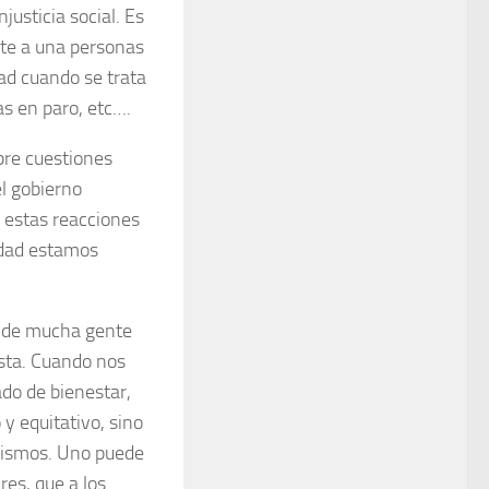
njusticia social. Es
ate a una personas
ad cuando se trata
as en paro, etc….
bre cuestiones
l gobierno
e estas reacciones
edad estamos
e de mucha gente
sta. Cuando nos
ado de bienestar,
 equitativo, sino
mismos. Uno puede
res, que a los