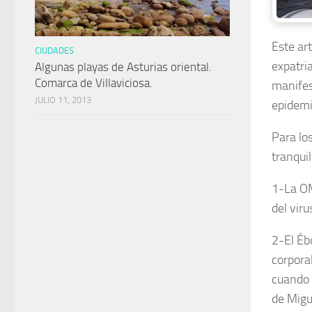
Este ar
CIUDADES
expatri
Algunas playas de Asturias oriental.
Comarca de Villaviciosa.
manifes
JULIO 11, 2013
epidemi
Para lo
tranquil
1-La OM
del viru
2-El Ébo
corporal
cuando 
de Migu