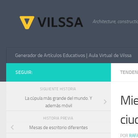
Saltar al contenido
Architecture, constructi
Generador de Artículos Educativos | Aula Virtual de Vilssa
SEGUIR:
TENDEN
SIGUIENTE HISTORIA
Mie
La cúpula más grande del mundo. Y
además móvil
ciu
HISTORIA PREVIA
Mesas de escritorio diferentes
POR
RAF