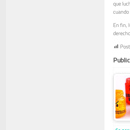
que luc
cuando 
En fin,
derecho
Post
Publi