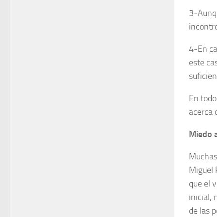
3-Aunqu
incontr
4-En ca
este cas
suficie
En todo
acerca 
Miedo a
Muchas 
Miguel 
que el 
inicial
de las 