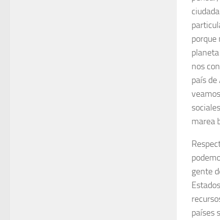
ciudada
particu
porque 
planeta
nos con
país de
veamos 
sociale
marea b
Respect
podemos
gente d
Estados
recurso
países 