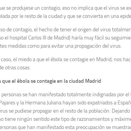
e se produjese un contagio, eso no implica que el virus se 
olada por le resto de la ciudad y que se convierta en una epid
so de contagio, el hecho de tener el origen del virus totalme
o el hospital Carlos III de Madrid) haría muy fácil su seguimi
ntes medidas como para evitar una propagación del virus.
 caso, el miedo a que el ébola se contagie en Madrid, nos hac
de otras cosas.
 que el ébola se contagie en la ciudad Madrid
personas se han manifestado totalmente indignadas por el
Pajares y la Hermana Juliana hayan sido expatriados a Españ
virus se pudiese propagar en el resto de la población. Dejando
, no tiene ningún sentido este tipo de razonamientos y máx
personas que han manifestado esta preocupación se muestr