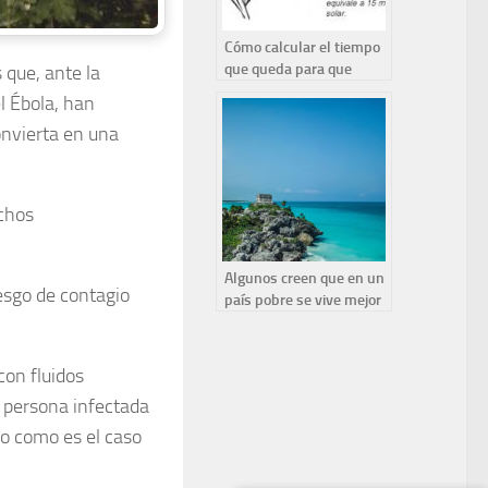
Cómo calcular el tiempo
que queda para que
 que, ante la
anochezca
l Ébola, han
onvierta en una
chos
Algunos creen que en un
esgo de contagio
país pobre se vive mejor
que en un país rico
con fluidos
a persona infectada
o como es el caso