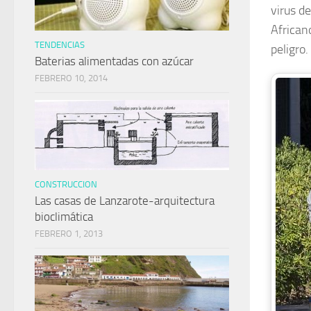
virus d
African
TENDENCIAS
peligro.
Baterias alimentadas con azúcar
FEBRERO 10, 2014
CONSTRUCCION
Las casas de Lanzarote-arquitectura
bioclimática
FEBRERO 1, 2013