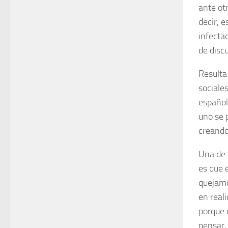
ante otr
decir, 
infecta
de discu
Resulta
sociale
español
uno se 
creando
Una de 
es que 
quejamo
en real
porque 
pensar,