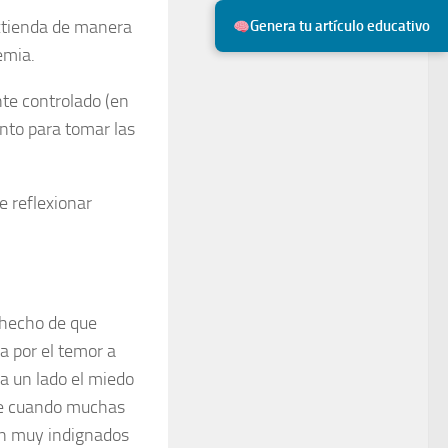
extienda de manera
Genera tu artículo educativo
emia.
nte controlado (en
ento para tomar las
e reflexionar
 hecho de que
a por el temor a
 a un lado el miedo
ime cuando muchas
an muy indignados