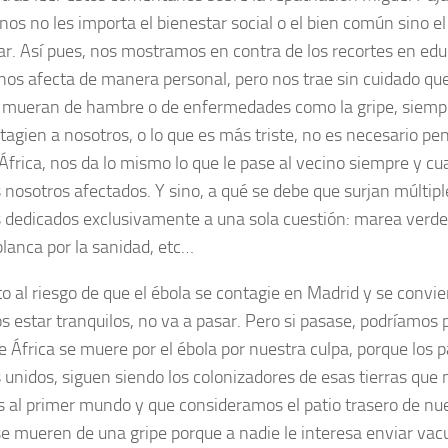
nos no les importa el bienestar social o el bien común sino el
lar. Así pues, nos mostramos en contra de los recortes en ed
nos afecta de manera personal, pero nos trae sin cuidado que
 mueran de hambre o de enfermedades como la gripe, siemp
tagien a nosotros, o lo que es más triste, no es necesario pe
 África, nos da lo mismo lo que le pase al vecino siempre y c
nosotros afectados. Y sino, a qué se debe que surjan múlti
s dedicados exclusivamente a una sola cuestión: marea verde
lanca por la sanidad, etc…
o al riesgo de que el ébola se contagie en Madrid y se convie
 estar tranquilos, no va a pasar. Pero si pasase, podríamos 
e África se muere por el ébola por nuestra culpa, porque los 
 unidos, siguen siendo los colonizadores de esas tierras que
s al primer mundo y que consideramos el patio trasero de nu
se mueren de una gripe porque a nadie le interesa enviar vac