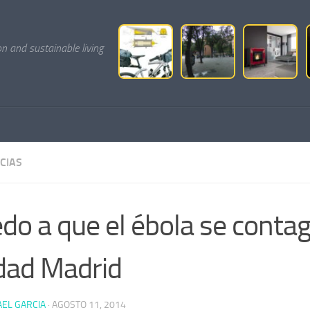
on and sustainable living
CIAS
do a que el ébola se contag
dad Madrid
AEL GARCIA
·
AGOSTO 11, 2014