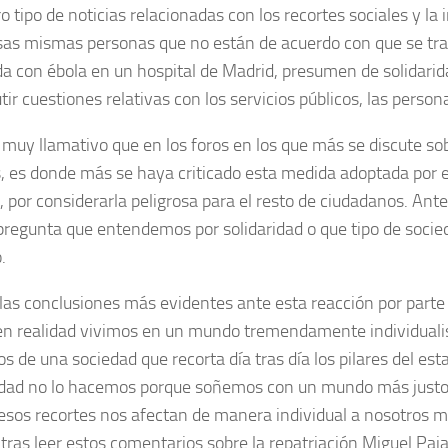
o tipo de noticias relacionadas con los recortes sociales y la i
esas mismas personas que no están de acuerdo con que se tr
da con ébola en un hospital de Madrid, presumen de solidarid
tir cuestiones relativas con los servicios públicos, las person
 muy llamativo que en los foros en los que más se discute so
s, es donde más se haya criticado esta medida adoptada por e
, por considerarla peligrosa para el resto de ciudadanos. Ant
pregunta que entendemos por solidaridad o que tipo de soci
.
las conclusiones más evidentes ante esta reacción por part
en realidad vivimos en un mundo tremendamente individuali
s de una sociedad que recorta día tras día los pilares del est
idad no lo hacemos porque soñemos con un mundo más justo y
esos recortes nos afectan de manera individual a nosotros 
 tras leer estos comentarios sobre la repatriación Miguel Paja