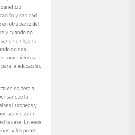
 beneficio
ucación y sanidad
 en otra parte del
re y cuando no
nsar en un lejano
uando no nos
ples movimientos
 para la educación,
rta en epidemia,
pensar que la
países Europeos y
 nos suministran
estra casa. En esos
unas, y los pocos