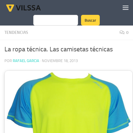
Saltar al contenido
Buscar
Buscar
TENDENCIAS
0
La ropa técnica. Las camisetas técnicas
POR
RAFAEL GARCIA
·
NOVIEMBRE 18, 2013