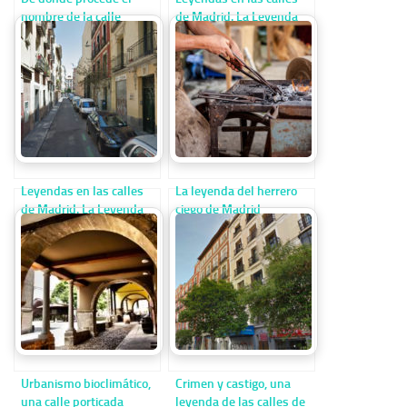
nombre de la calle
de Madrid. La Leyenda
Malasaña
del soldado
Leyendas en las calles
La leyenda del herrero
de Madrid. La Leyenda
ciego de Madrid
del soldado
Urbanismo bioclimático,
Crimen y castigo, una
una calle porticada
leyenda de las calles de