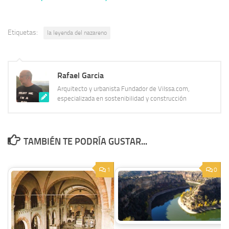
Madrid
Etiquetas:
la leyenda del nazareno
Rafael Garcia
Arquitecto y urbanista Fundador de Vilssa.com,
especializada en sostenibilidad y construcción
TAMBIÉN TE PODRÍA GUSTAR...
1
0