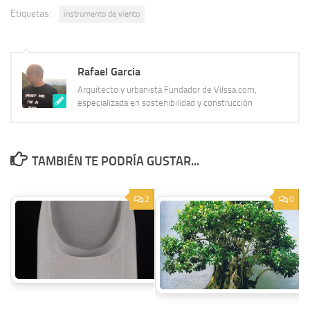
Etiquetas:
instrumento de viento
Rafael Garcia
Arquitecto y urbanista Fundador de Vilssa.com,
especializada en sostenibilidad y construcción
TAMBIÉN TE PODRÍA GUSTAR...
2
0