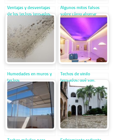
Ventajas y desventajas
Algunos mitos falsos
de los techos tensados.
sobre cómo ahorrar
¿Qué son los techos
energía. Consejos para
tensados?
ahorrar energía en casa
Humedades en muros y
Techos de vinilo
techos
tensados: qué son,
características y ventajas
Techos móviles para
Enfriamiento radiante,