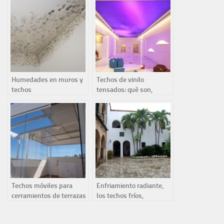
tensados?
ahorrar energía en casa
Humedades en muros y
Techos de vinilo
techos
tensados: qué son,
características y ventajas
Techos móviles para
Enfriamiento radiante,
cerramientos de terrazas
los techos fríos,
cubiertas húmedas,
patios y fachadas