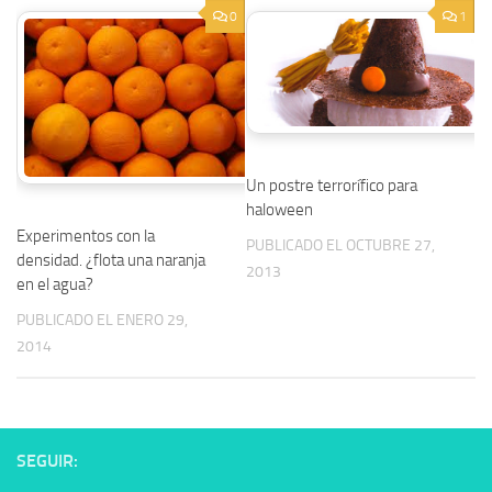
0
1
Un postre terrorífico para
haloween
Experimentos con la
PUBLICADO EL OCTUBRE 27,
densidad. ¿flota una naranja
2013
en el agua?
PUBLICADO EL ENERO 29,
2014
SEGUIR: