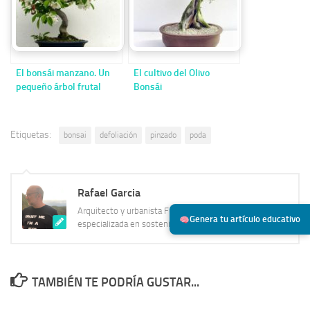
El bonsái manzano. Un
El cultivo del Olivo
pequeño árbol frutal
Bonsái
Etiquetas:
bonsai
defoliación
pinzado
poda
Rafael Garcia
Arquitecto y urbanista Fundador de Vilssa.com,
Genera tu artículo educativo
especializada en sostenibilidad y construcción
TAMBIÉN TE PODRÍA GUSTAR...