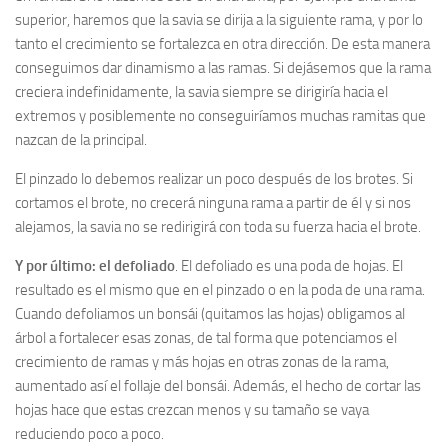
superior, haremos que la savia se dirija a la siguiente rama, y por lo
tanto el crecimiento se fortalezca en otra dirección. De esta manera
conseguimos dar dinamismo a las ramas. Si dejásemos que la rama
creciera indefinidamente, la savia siempre se dirigiría hacia el
extremos y posiblemente no conseguiríamos muchas ramitas que
nazcan de la principal.
El pinzado lo debemos realizar un poco después de los brotes. Si
cortamos el brote, no crecerá ninguna rama a partir de él y si nos
alejamos, la savia no se redirigirá con toda su fuerza hacia el brote.
Y por último: el defoliado
. El defoliado es una poda de hojas. El
resultado es el mismo que en el pinzado o en la poda de una rama.
Cuando defoliamos un bonsái (quitamos las hojas) obligamos al
árbol a fortalecer esas zonas, de tal forma que potenciamos el
crecimiento de ramas y más hojas en otras zonas de la rama,
aumentado así el follaje del bonsái. Además, el hecho de cortar las
hojas hace que estas crezcan menos y su tamaño se vaya
reduciendo poco a poco.