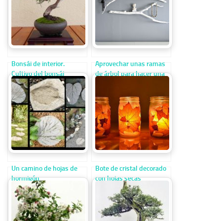
Bonsái de interior.
Aprovechar unas ramas
Cultivo del bonsái
de árbol para hacer una
romero
estantería
Un camino de hojas de
Bote de cristal decorado
hormigón
con hojas secas