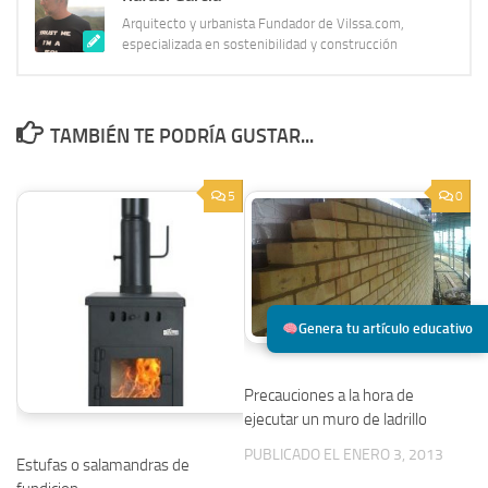
Arquitecto y urbanista Fundador de Vilssa.com,
especializada en sostenibilidad y construcción
TAMBIÉN TE PODRÍA GUSTAR...
5
0
Genera tu artículo educativo
Precauciones a la hora de
ejecutar un muro de ladrillo
PUBLICADO EL ENERO 3, 2013
Estufas o salamandras de