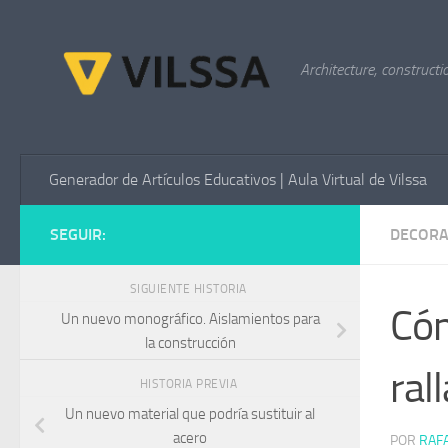
Saltar al contenido
Architecture, constructi
Generador de Artículos Educativos | Aula Virtual de Vilssa
SEGUIR:
DECORA
SIGUIENTE HISTORIA
Cóm
Un nuevo monográfico. Aislamientos para
la construcción
ral
HISTORIA PREVIA
Un nuevo material que podría sustituir al
acero
POR
RAF