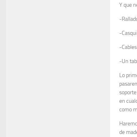
Y que n
-Rallad
-Casqui
-Cables
-Un tab
Lo prim
pasarem
soporte
en cual
como mí
Haremos
de mad