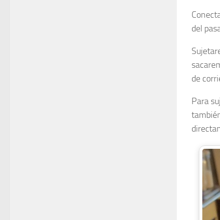
Conectar
del pas
Sujetar
sacarem
de corri
Para su
también
directam