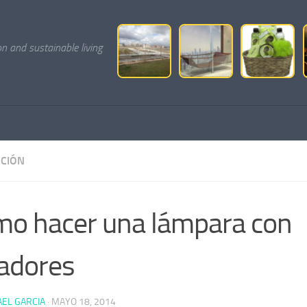
on and sustainable living
CIÓN
o hacer una lámpara con
ladores
AEL GARCIA
·
MAYO 18, 2014