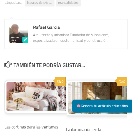
Etiquetas:
frascos de cristal
manualidades
Rafael Garcia
Arquitecto y urbanista Fundador de Vilssa.com,
especializada en sostenibilidad y construcción
TAMBIÉN TE PODRÍA GUSTAR...
0
0
Genera tu artículo educativo
Las cortinas para las ventanas
La iluminación en la