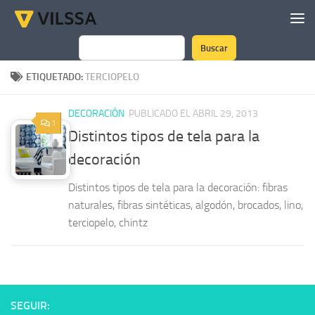
Saltar al contenido
Buscar
Buscar
ETIQUETADO:
TERCIOPELO
DECORACIÓN
PUBLICADO EL ABRIL 29, 2013
1
Distintos tipos de tela para la
decoración
Distintos tipos de tela para la decoración: fibras
naturales, fibras sintéticas, algodón, brocados, lino,
terciopelo, chintz
SEGUIR: