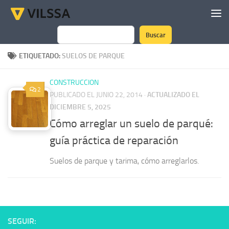
Saltar al contenido
Buscar
Buscar
ETIQUETADO:
SUELOS DE PARQUE
CONSTRUCCION
2
PUBLICADO EL JUNIO 22, 2014
·
ACTUALIZADO EL
DICIEMBRE 5, 2025
Cómo arreglar un suelo de parqué:
guía práctica de reparación
Suelos de parque y tarima, cómo arreglarlos.
SEGUIR: