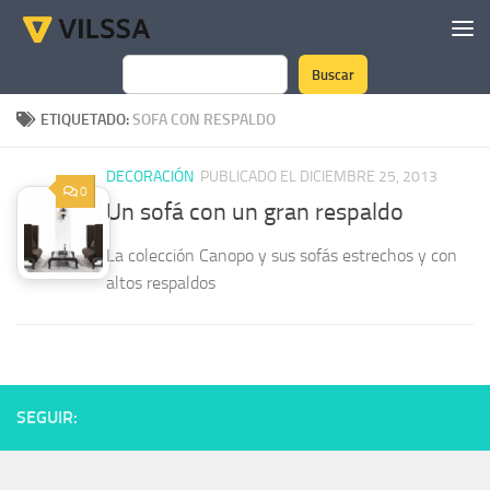
Saltar al contenido
Buscar
Buscar
ETIQUETADO:
SOFA CON RESPALDO
DECORACIÓN
PUBLICADO EL DICIEMBRE 25, 2013
0
Un sofá con un gran respaldo
La colección Canopo y sus sofás estrechos y con
altos respaldos
SEGUIR: