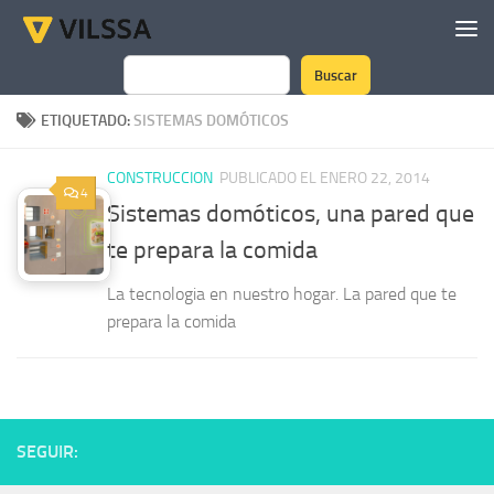
Saltar al contenido
Buscar
Buscar
ETIQUETADO:
SISTEMAS DOMÓTICOS
CONSTRUCCION
PUBLICADO EL ENERO 22, 2014
4
Sistemas domóticos, una pared que
te prepara la comida
La tecnologia en nuestro hogar. La pared que te
prepara la comida
SEGUIR: