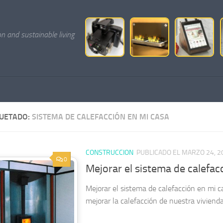
on and sustainable living
QUETADO:
SISTEMA DE CALEFACCIÓN EN MI CASA
CONSTRUCCION
PUBLICADO EL MARZO 24, 2
0
Mejorar el sistema de calefac
Mejorar el sistema de calefacción en mi c
mejorar la calefacción de nuestra viviend