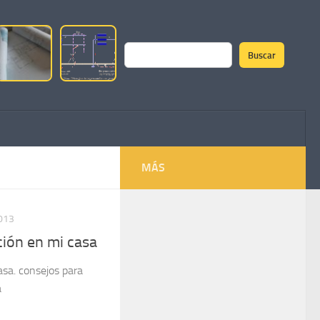
Buscar
Buscar
MÁS
013
ción en mi casa
asa. consejos para
a