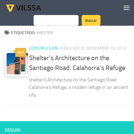
Saltar al contenido
Buscar
Buscar
ETIQUETADO:
SHELTER
CONSTRUCCION
PUBLICADO EL NOVIEMBRE 19, 2013
0
Shelter’s Architecture on the
Santiago Road. Calahorra’s Refuge
shelter’s Architecture on the Santiago Road.
Calahorra’s Refuge, a modern refuge in an ancient
city
SEGUIR: