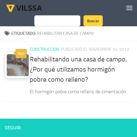
Saltar al contenido
Buscar
Buscar
ETIQUETADO:
REHABILITAR CASA DE CAMPO
CONSTRUCCION
PUBLICADO EL NOVIEMBRE 14, 2013
0
Rehabilitando una casa de campo.
¿Por qué utilizamos hormigón
pobre como relleno?
El hormigón pobre como relleno de cimentación
SEGUIR: