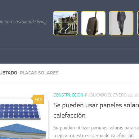
on and sustainable living
QUETADO:
PLACAS SOLARES
CONSTRUCCION
PUBLICADO EL ENERO 22, 2
0
Se pueden usar paneles solar
calefacción
Se pueden utilizar paneles solares para c
mejorar nuestro sistema de calefacción