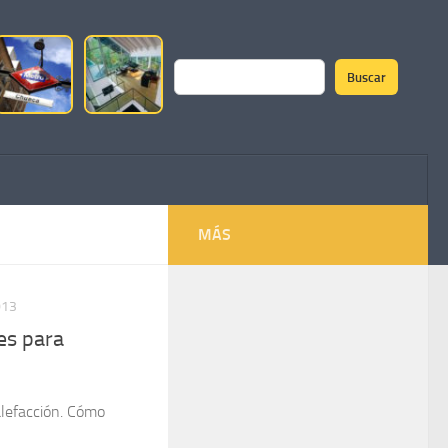
Buscar
Buscar
MÁS
013
es para
alefacción. Cómo