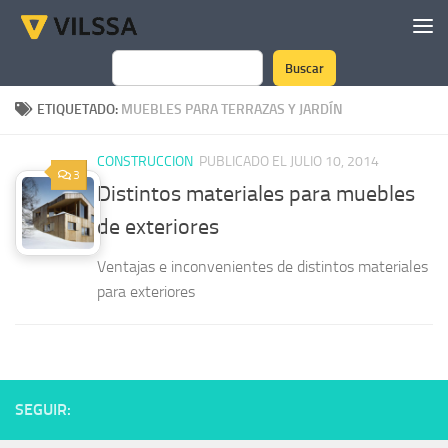
Saltar al contenido
Buscar
Buscar
ETIQUETADO:
MUEBLES PARA TERRAZAS Y JARDÍN
CONSTRUCCION
PUBLICADO EL JULIO 10, 2014
3
Distintos materiales para muebles
de exteriores
Ventajas e inconvenientes de distintos materiales
para exteriores
SEGUIR: