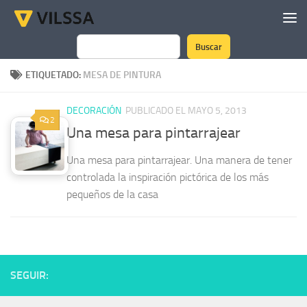
Saltar al contenido
Buscar
Buscar
ETIQUETADO:
MESA DE PINTURA
DECORACIÓN
PUBLICADO EL MAYO 5, 2013
2
Una mesa para pintarrajear
Una mesa para pintarrajear. Una manera de tener
controlada la inspiración pictórica de los más
pequeños de la casa
SEGUIR: