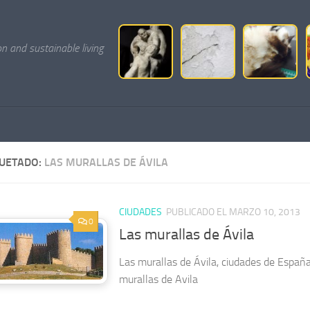
on and sustainable living
QUETADO:
LAS MURALLAS DE ÁVILA
CIUDADES
PUBLICADO EL MARZO 10, 2013
0
Las murallas de Ávila
Las murallas de Ávila, ciudades de España.
murallas de Avila