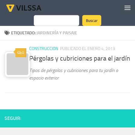
Saltar al contenido
Buscar
Buscar
ETIQUETADO:
JARDINERÍA Y PAISAJE
CONSTRUCCION
PUBLICADO EL ENERO 4, 2013
0
Pérgolas y cubriciones para el jardín
Tipos de pérgolas y cubriciones para tu jardín o
espacio exterior
SEGUIR: