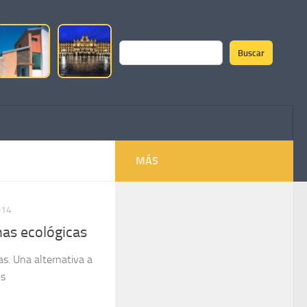
Buscar
Buscar
MÁS
014
nas ecológicas
as. Una alternativa a
es