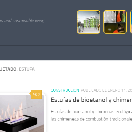
on and sustainable living
QUETADO:
ESTUFA
CONSTRUCCION
PUBLICADO EL ENERO 11, 2
0
Estufas de bioetanol y chime
Estufas de bioetanol y chimenas ecológic
las chimeneas de combustión tradicional