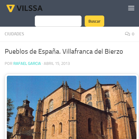
Saltar al contenido
Buscar
Buscar
CIUDADES
0
Pueblos de España. Villafranca del Bierzo
POR
RAFAEL GARCIA
·
ABRIL 15, 2013