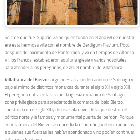
Se cree que fue Suplicio Galbe quien fundó en el año 69 de nuestra
era esta hermosa villa con el nombre de Berdigum Flavium. Poco
después del nacimiento de Ponferrada, y ya en tiempos de Alfonso
VI, los francos, establecieron aquí una iglesia y varios hospitales
para atender a los peregrinos, de ahí el nombre de Villafranca.
Villafranca del Bierzo
surge pues al calor del camino de Santiago y
bajo el mimo de distintos monarcas durante el siglo XII y siglo XIII.
El peregrino entra en la villa por la iglesia románica de Santiago,
zona privilegiada para apreciar toda la comarca del bajo Bierzo,
construida en el siglo XII y de una sola nave, de la que destaca el
pórtico norte y la famosa y monumental puerta del perdón. Porque
en Villafranca del Bierzo se concedía la el perdón Jacobeo a aquellos
a quienes sus fuerzas les habían abandonado y no podían continuar
ruta hasta Santiago.