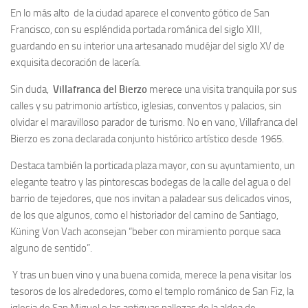
En lo más alto de la ciudad aparece el convento gótico de San
Francisco, con su espléndida portada románica del siglo XIII,
guardando en su interior una artesanado mudéjar del siglo XV de
exquisita decoración de lacería.
Sin duda,
Villafranca del Bierzo
merece una visita tranquila por sus
calles y su patrimonio artístico, iglesias, conventos y palacios, sin
olvidar el maravilloso parador de turismo. No en vano, Villafranca del
Bierzo es zona declarada conjunto histórico artístico desde 1965.
Destaca también la porticada plaza mayor, con su ayuntamiento, un
elegante teatro y las pintorescas bodegas de la calle del agua o del
barrio de tejedores, que nos invitan a paladear sus delicados vinos,
de los que algunos, como el historiador del camino de Santiago,
Küning Von Vach aconsejan “beber con miramiento porque saca
alguno de sentido”.
Y tras un buen vino y una buena comida, merece la pena visitar los
tesoros de los alrededores, como el templo románico de San Fiz, la
iglesia de San Miguel o las antiguas pallozas de la aldea de