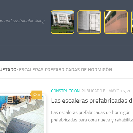
on and sustainable living
QUETADO:
ESCALERAS PREFABRICADAS DE HORMIGÓN
CONSTRUCCION
PUBLICADO EL MAYO 15, 20
0
Las escaleras prefabricadas 
Las escaleras prefabricadas de hormigón.
prefabricadas para obra nueva y rehabilit