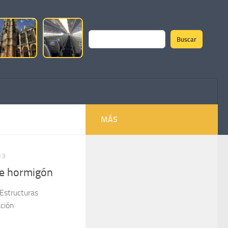
Buscar
Buscar
MÁS
13
de hormigón
 Estructuras
ación