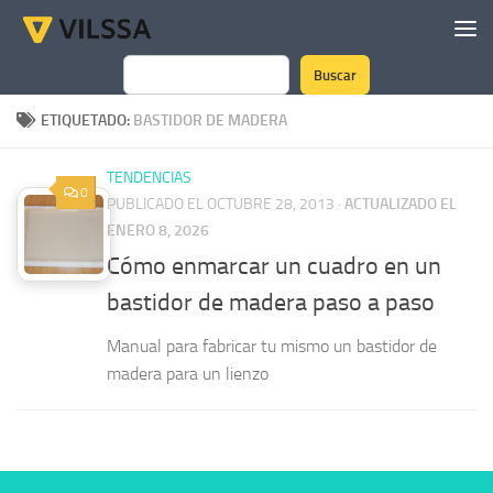
Saltar al contenido
Buscar
Buscar
ETIQUETADO:
BASTIDOR DE MADERA
TENDENCIAS
0
PUBLICADO EL OCTUBRE 28, 2013
·
ACTUALIZADO EL
ENERO 8, 2026
Cómo enmarcar un cuadro en un
bastidor de madera paso a paso
Manual para fabricar tu mismo un bastidor de
madera para un lienzo