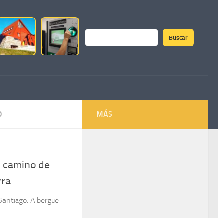
Buscar
Buscar
O
MÁS
l camino de
rra
Santiago. Albergue