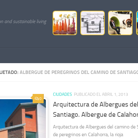
on and sustainable living
QUETADO:
ALBERGUE DE PEREGRINOS DEL CAMINO DE SANTIAG
CIUDADES
PUBLICADO EL ABRIL 1, 2013
0
Arquitectura de Albergues de
Santiago. Albergue de Calaho
Arquitectura de Albergues del camino de 
de peregrinos en Calahorra, la rioja