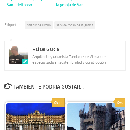
San Ildelfonso
la granja de San
Ildelfonso
Etiquetas:
palacio de riofrio
san idelfonso de la granja
Rafael Garcia
Arquitecto y urbanista Fundador de Vilssa.com,
especializada en sostenibilidad y construcción
TAMBIÉN TE PODRÍA GUSTAR...
14
0