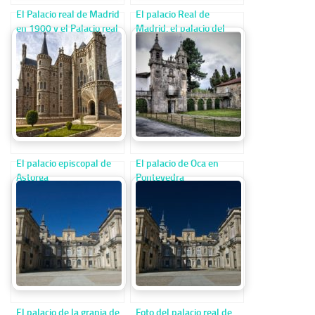
El Palacio real de Madrid
El palacio Real de
en 1900 y el Palacio real
Madrid, el palacio del
hoy
primer Borbón
El palacio episcopal de
El palacio de Oca en
Astorga
Pontevedra
El palacio de la granja de
Foto del palacio real de