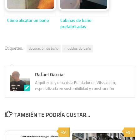
Cómo alicatar un baño
Cabinas de baño
prefabricadas
Etiquetas:
decoración de baño
muebles de baño
Rafael Garcia
Arquitecto y urbanista Fundador de Vilssa.com,
especializada en sostenibilidad y construcción
TAMBIÉN TE PODRÍA GUSTAR...
0
0