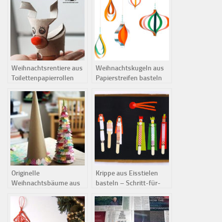
Weihnachtsrentiere aus
Weihnachtskugeln aus
Toilettenpapierrollen
Papierstreifen basteln
Schritt für Schritt
basteln
Originelle
Krippe aus Eisstielen
Weihnachtsbäume aus
basteln – Schritt-für-
Karton und
Schritt-Anleitung
Geschenkpapier basteln