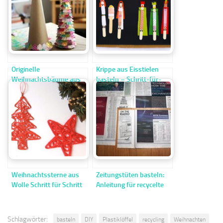
Originelle
Krippe aus Eisstielen
Weihnachtsbäume aus
basteln – Schritt-für-
Karton und
Schritt-Anleitung
Geschenkpapier basteln
Weihnachtssterne aus
Zeitungstüten basteln:
Wolle Schritt für Schritt
Anleitung für recycelte
herstellen
Papiertüten Schritt für
Schritt
Schlagwörter:
basteln
DIY
Plastiklöffel
recycling
Weihnachten