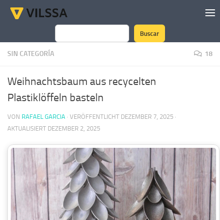
Zum Inhalt springen
Buscar
Suchen
SIN CATEGORÍA
18
Weihnachtsbaum aus recycelten
Plastiklöffeln basteln
VON
RAFAEL GARCIA
· VERÖFFENTLICHT
DEZEMBER 7, 2025
·
AKTUALISIERT
DEZEMBER 2, 2025