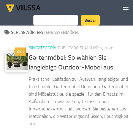
Zum Inhalt springen
Buscar
Suchen
SCHLAGWÖRTER:
TERRASSENMÖBEL
SIN CATEGORÍA
PUBLICADO EL JANUAR 5, 2026
0
Gartenmöbel: So wählen Sie
langlebige Outdoor-Möbel aus
Praktischer Leitfaden zur Auswahl langlebiger und
funktionaler Gartenmöbel Definition. Gartenmöbel
sind Möbelstücke, die speziell für den Einsatz im
Außenbereich wie Gärten, Terrassen oder
Innenhöfen entwickelt wurden. Sie bestehen aus
Materialien, die Witterungseinflüssen, Feuchtigkeit
und...