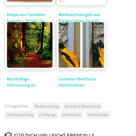
Krippe aus Eisstielen
Weihnachtskugeln aus
basteln – Schritt-für-
Papierstreifen basteln
Schritt-Anleitung
Nachhaltige
Lackierte Oberfläche
Holznutzung im
überstreichen:
Bauwesen: praktische
Methoden zum Abbeizen
Anleitung
Schlagwörter:
Badbeleuchtung
dekorative Beleuchtung
Innenbeleuchtung
Lichtdesign
Wandlampen
Wandleuchten