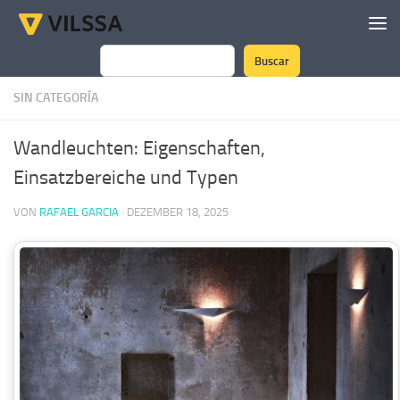
Zum Inhalt springen
Buscar
Suchen
SIN CATEGORÍA
Wandleuchten: Eigenschaften,
Einsatzbereiche und Typen
VON
RAFAEL GARCIA
·
DEZEMBER 18, 2025