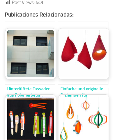
Post Views:
449
Publicaciones Relacionadas:
Hinterlüftete Fassaden
Einfache und originelle
aus Polymerbeton:
Filzlampen für
Eigenschaften und
dekorative
Anwendungen
Innenbeleuchtung