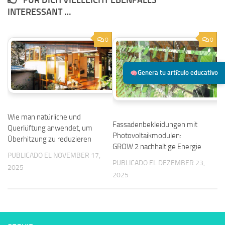
FÜR DICH VIELLEICHT EBENFALLS
INTERESSANT …
0
0
Genera tu artículo educativo
Wie man natürliche und
Fassadenbekleidungen mit
Querlüftung anwendet, um
Photovoltaikmodulen:
Überhitzung zu reduzieren
GROW.2 nachhaltige Energie
PUBLICADO EL NOVEMBER 17,
PUBLICADO EL DEZEMBER 23,
2025
2025