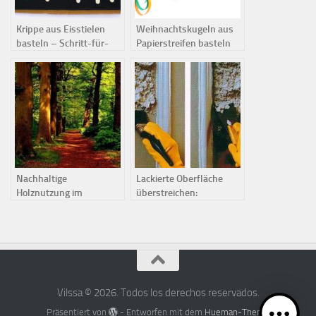
Krippe aus Eisstielen
Weihnachtskugeln aus
basteln – Schritt-für-
Papierstreifen basteln
Schritt-Anleitung
Nachhaltige
Lackierte Oberfläche
Holznutzung im
überstreichen:
Bauwesen: praktische
Methoden zum Abbeizen
Anleitung
Vilssa © 2026. Todos los derechos reservados.
Präsentiert von
- Entworfen mit dem
Hueman-Theme