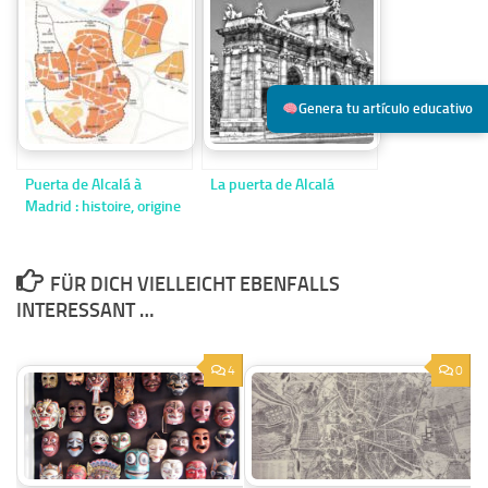
Genera tu artículo educativo
Puerta de Alcalá à
La puerta de Alcalá
Madrid : histoire, origine
et curiosités
FÜR DICH VIELLEICHT EBENFALLS
INTERESSANT …
4
0