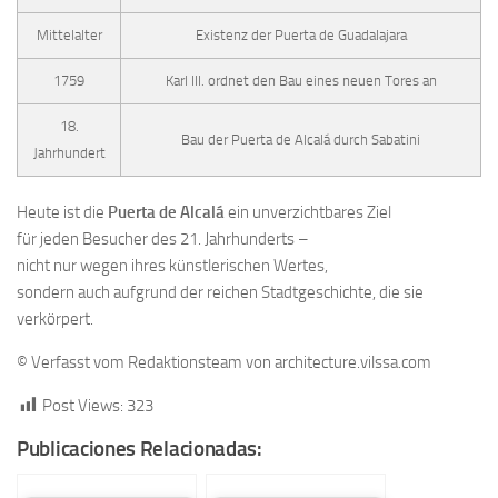
Mittelalter
Existenz der Puerta de Guadalajara
1759
Karl III. ordnet den Bau eines neuen Tores an
18.
Bau der Puerta de Alcalá durch Sabatini
Jahrhundert
Heute ist die
Puerta de Alcalá
ein unverzichtbares Ziel
für jeden Besucher des 21. Jahrhunderts –
nicht nur wegen ihres künstlerischen Wertes,
sondern auch aufgrund der reichen Stadtgeschichte, die sie
verkörpert.
© Verfasst vom Redaktionsteam von architecture.vilssa.com
Post Views:
323
Publicaciones Relacionadas: