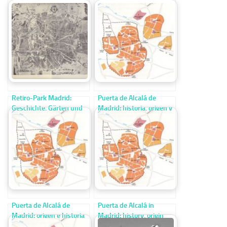
Retiro-Park Madrid:
Puerta de Alcalá de
Geschichte, Gärten und
Madrid: historia, origen y
königlicher Teich
curiosidades
Puerta de Alcalá de
Puerta de Alcalá in
Madrid: origen e historia
Madrid: history, origin
and curiosities