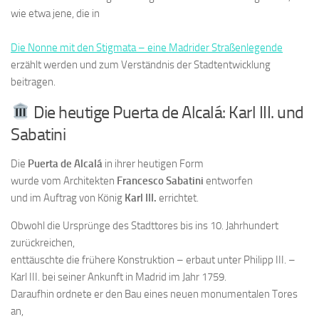
wie etwa jene, die in
Die Nonne mit den Stigmata – eine Madrider Straßenlegende
erzählt werden und zum Verständnis der Stadtentwicklung
beitragen.
Die heutige Puerta de Alcalá: Karl III. und
Sabatini
Die
Puerta de Alcalá
in ihrer heutigen Form
wurde vom Architekten
Francesco Sabatini
entworfen
und im Auftrag von König
Karl III.
errichtet.
Obwohl die Ursprünge des Stadttores bis ins 10. Jahrhundert
zurückreichen,
enttäuschte die frühere Konstruktion – erbaut unter Philipp III. –
Karl III. bei seiner Ankunft in Madrid im Jahr 1759.
Daraufhin ordnete er den Bau eines neuen monumentalen Tores
an,