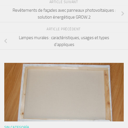
ARTICLE SUIVANT
Revêtements de façades avec panneaux photovoltaïques :
solution énergétique GROW.2
ARTICLE PRÉCÉDENT
Lampes murales : caractéristiques, usages et types
d’appliques
SIN CATEGORÍA