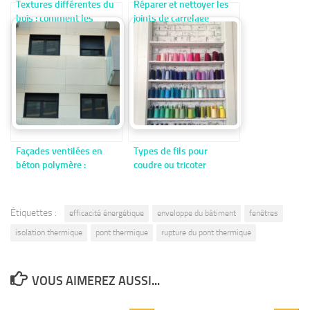
Textures différentes du
Réparer et nettoyer les
bois : comment les
joints de carrelage
panneaux de bois
texturés améliorent
l’aménagement intérieur
Façades ventilées en
Types de fils pour
béton polymère :
coudre ou tricoter
définition et applications
Étiquettes :
efficacité énergétique
enveloppe du bâtiment
fenêtres
isolation thermique
pont thermique
rupture du pont thermique
VOUS AIMEREZ AUSSI...