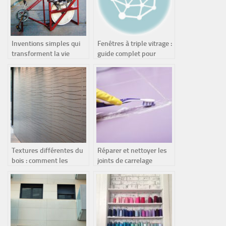
Inventions simples qui
Fenêtres à triple vitrage :
transforment la vie
guide complet pour
quotidienne : solutions
améliorer l’isolation de
ingénieuses pour
votre logement
communautés à faibles
ressources
Textures différentes du
Réparer et nettoyer les
bois : comment les
joints de carrelage
panneaux de bois
texturés améliorent
l’aménagement intérieur