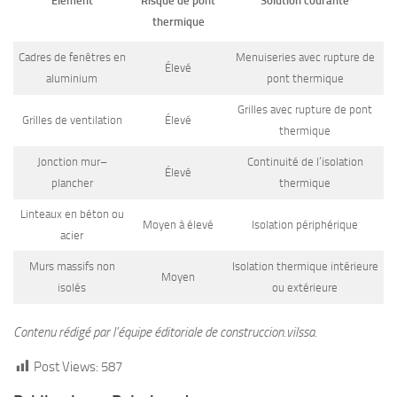
Élément
Risque de pont
Solution courante
thermique
Cadres de fenêtres en
Menuiseries avec rupture de
Élevé
aluminium
pont thermique
Grilles avec rupture de pont
Grilles de ventilation
Élevé
thermique
Jonction mur–
Continuité de l’isolation
Élevé
plancher
thermique
Linteaux en béton ou
Moyen à élevé
Isolation périphérique
acier
Murs massifs non
Isolation thermique intérieure
Moyen
isolés
ou extérieure
Contenu rédigé par l’équipe éditoriale de construccion.vilssa.
Post Views:
587