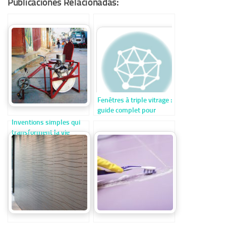
Publicaciones Relacionadas:
Fenêtres à triple vitrage :
guide complet pour
améliorer l’isolation de
Inventions simples qui
votre logement
transforment la vie
quotidienne : solutions
ingénieuses pour
communautés à faibles
ressources