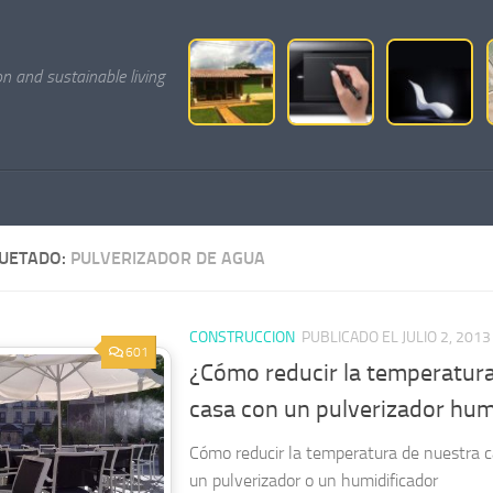
on and sustainable living
QUETADO:
PULVERIZADOR DE AGUA
CONSTRUCCION
PUBLICADO EL JULIO 2, 2013
601
¿Cómo reducir la temperatura
casa con un pulverizador hum
Cómo reducir la temperatura de nuestra c
un pulverizador o un humidificador