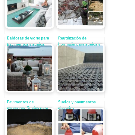
Baldosas de vidrio para
Reutilización de
pavimentos y suelos.
hormigón para suelos y
pavimentos
Pavimentos de
Suelos y pavimentos
exteriores. Suelos para
elevados
terrazas