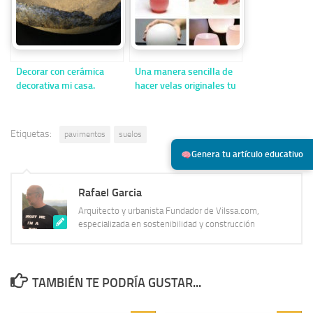
Decorar con cerámica
Una manera sencilla de
decorativa mi casa.
hacer velas originales tu
mismo.
Etiquetas:
pavimentos
suelos
Genera tu artículo educativo
Rafael Garcia
Arquitecto y urbanista Fundador de Vilssa.com,
especializada en sostenibilidad y construcción
TAMBIÉN TE PODRÍA GUSTAR...