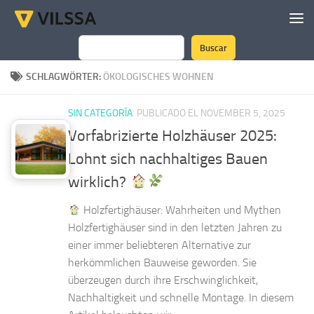
Zum Inhalt springen
Buscar
Suchen
SCHLAGWÖRTER:
ÖKOLOGISCHES WOHNEN
SIN CATEGORÍA
PUBLICADO EL NOVEMBER 5, 2025
Vorfabrizierte Holzhäuser 2025:
Lohnt sich nachhaltiges Bauen
wirklich?
Holzfertighäuser: Wahrheiten und Mythen
Holzfertighäuser sind in den letzten Jahren zu
einer immer beliebteren Alternative zur
herkömmlichen Bauweise geworden. Sie
überzeugen durch ihre Erschwinglichkeit,
Nachhaltigkeit und schnelle Montage. In diesem